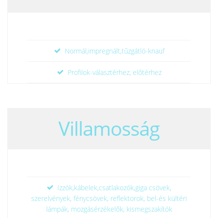
Normál,impregnált,tűzgátló-knauf
Profilok-választérhez, előtérhez
Villamosság
Izzók,kábelek,csatlakozók,giga csövek,
szerelvények, fénycsövek, reflektorok, bel-és kültéri
lámpák, mozgásérzékelők, kismegszakítók