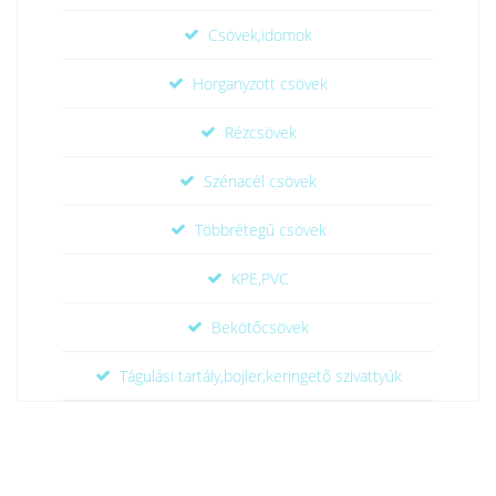
Csövek,idomok
Horganyzott csövek
Rézcsövek
Szénacél csövek
Többrétegű csövek
KPE,PVC
Bekötőcsövek
Tágulási tartály,bojler,keringető szivattyúk