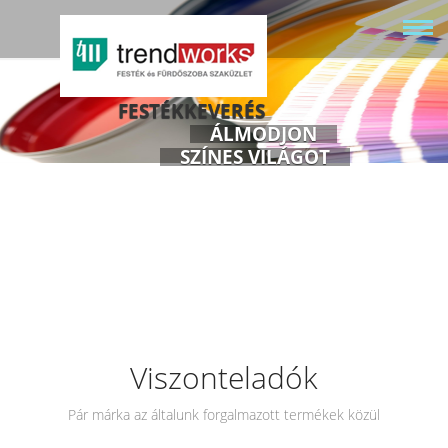
FESTÉKKEVERÉS
ÁLMODJON
SZÍNES VILÁGOT
Viszonteladók
Pár márka az általunk forgalmazott termékek közül