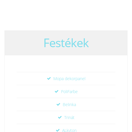
Festékek
Mopa dekorpanel
PoliFarbe
Belinka
Trinát
ALkyton