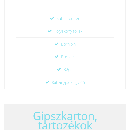
Kül-és beltéri
Folyékony fóliák
Bornit-h
Bornit-s
B2gél
Kátránypapír-gv 45
Gipszkarton,
tartozékok