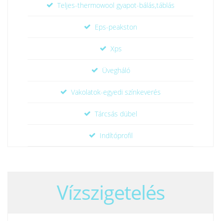
Teljes-thermowool gyapot-bálás,táblás
Eps-peakston
Xps
Üvegháló
Vakolatok-egyedi színkeverés
Tárcsás dübel
Indítóprofil
Vízszigetelés