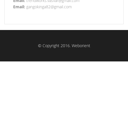
Email:
trendworks.vasvar@gmail.com
Email:
gangokinga82@gmail.com
© Copyright 2016.
Weborient