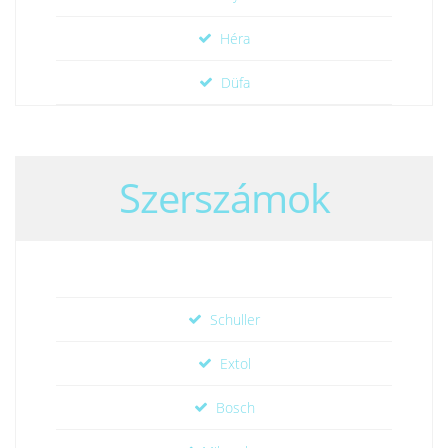
Héra
Düfa
Szerszámok
Schuller
Extol
Bosch